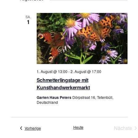
r
r
a
a
SA.
n
n
1
s
s
t
t
a
a
l
l
t
t
1. August @ 13:00
-
2. August @ 17:00
u
u
Schmetterlingstage mit
n
Kunsthandwerkermarkt
n
g
g
Garten Haus Peters
Dörpstraat 16, Tetenbüll,
A
Deutschland
e
n
n
s
i
S
Heute
Nächste
Veranstaltungen
Vorherige
Verans
c
u