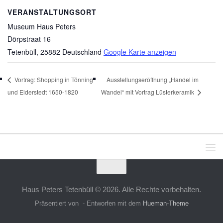
VERANSTALTUNGSORT
Museum Haus Peters
Dörpstraat 16
Tetenbüll
,
25882
Deutschland
Google Karte anzeigen
Vortrag: Shopping in Tönning
Ausstellungseröffnung „Handel im
und Eiderstedt 1650-1820
Wandel“ mit Vortrag Lüsterkeramik
Haus Peters Tetenbüll © 2026. Alle Rechte vorbehalten.
Präsentiert von
- Entworfen mit dem
Hueman-Theme