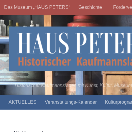
Das Museum „HAUS PETERS“
Geschichte
Förderve
Zum Inhalt springen
Historischer Kaufmannsladen mit Kunst, Kultur, Museum
AKTUELLES
Veranstaltungs-Kalender
Kulturprogr