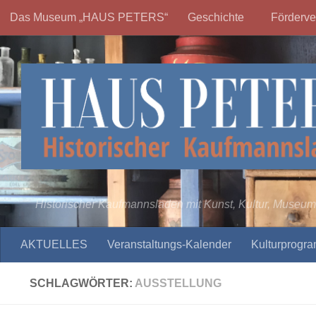
Das Museum „HAUS PETERS“
Geschichte
Förderve
Zum Inhalt springen
Historischer Kaufmannsladen mit Kunst, Kultur, Museum
AKTUELLES
Veranstaltungs-Kalender
Kulturprogr
SCHLAGWÖRTER:
AUSSTELLUNG