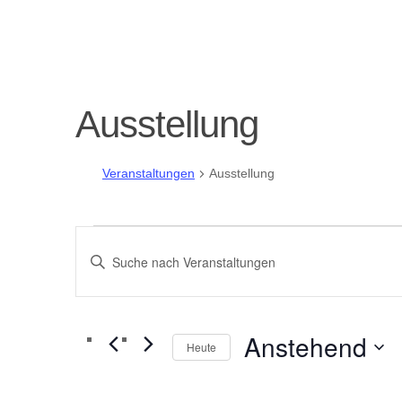
Ausstellung
Veranstaltungen
Ausstellung
Veranstaltungen
V
Bitte
e
Schlüsselwort
eingeben.
r
Suche
Anstehend
Heute
nach
a
Datum
Veranstaltungen
wählen.