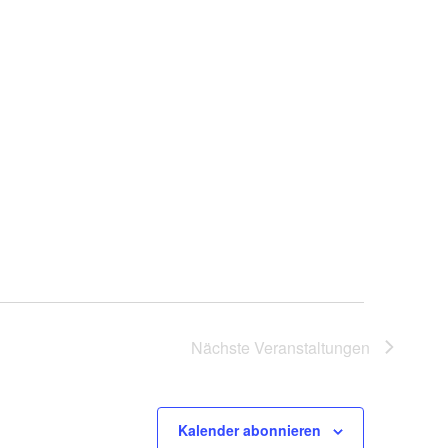
i
c
h
t
e
n
-
N
a
Nächste
Veranstaltungen
v
i
Kalender abonnieren