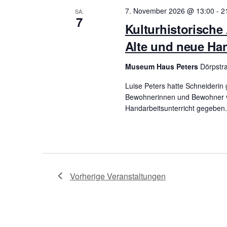
e
7. November 2026 @ 13:00
-
2
SA.
7
Kulturhistorische
n
Alte und neue Ha
S
Museum Haus Peters
Dörpstra
u
Luise Peters hatte Schneiderin 
Bewohnerinnen und Bewohner vo
c
Handarbeitsunterricht gegeben.
h
e
Vorherige
Veranstaltungen
u
n