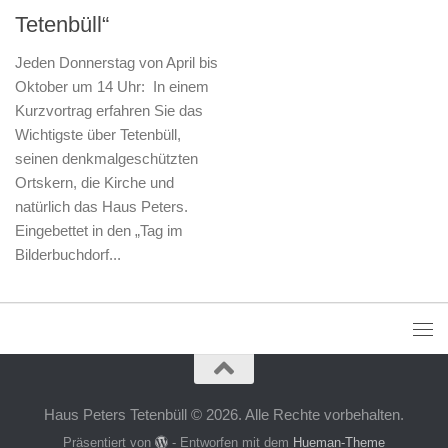
Tetenbüll“
Jeden Donnerstag von April bis
Oktober um 14 Uhr: In einem
Kurzvortrag erfahren Sie das
Wichtigste über Tetenbüll,
seinen denkmalgeschützten
Ortskern, die Kirche und
natürlich das Haus Peters.
Eingebettet in den „Tag im
Bilderbuchdorf...
Haus Peters Tetenbüll © 2026. Alle Rechte vorbehalten.
Präsentiert von
- Entworfen mit dem
Hueman-Theme