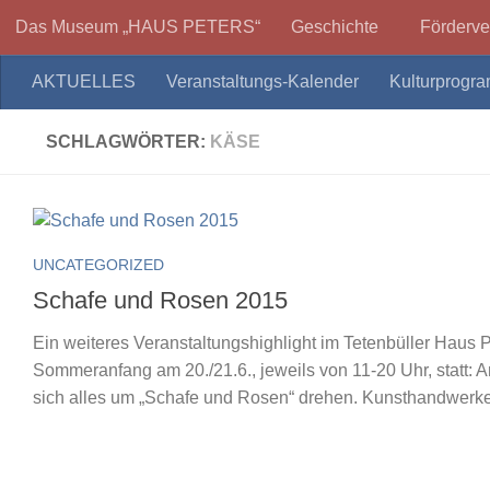
Das Museum „HAUS PETERS“
Geschichte
Förderve
Zum Inhalt springen
AKTUELLES
Veranstaltungs-Kalender
Kulturprogr
SCHLAGWÖRTER:
KÄSE
UNCATEGORIZED
Schafe und Rosen 2015
Ein weiteres Veranstaltungshighlight im Tetenbüller Haus P
Sommeranfang am 20./21.6., jeweils von 11-20 Uhr, statt
sich alles um „Schafe und Rosen“ drehen. Kunsthandwerker