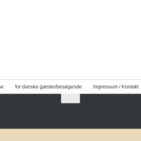
se
for danske gæster/besøgende
Impressum / Kontakt