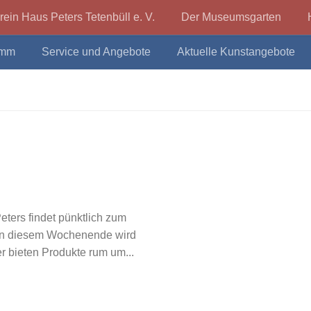
rein Haus Peters Tetenbüll e. V.
Der Museumsgarten
amm
Service und Angebote
Aktuelle Kunstangebote
Historischer Kaufmannsladen mit Kunst, Kultur, Museum 
eters findet pünktlich zum
: An diesem Wochenende wird
 bieten Produkte rum um...