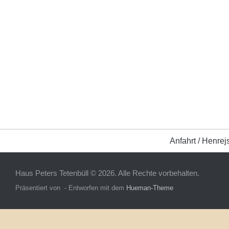
Anfahrt / Henrej
Haus Peters Tetenbüll © 2026. Alle Rechte vorbehalten.
Präsentiert von
- Entworfen mit dem
Hueman-Theme