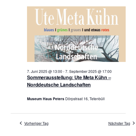
r
16.
r
a
Juli
a
n
2025
n
s
s
t
t
a
a
l
l
t
t
u
7. Juni 2025 @ 13:00
-
7. September 2025 @ 17:00
Sommerausstellung: Ute Meta Kühn –
u
n
Norddeutsche Landschaften
n
g
g
A
Museum Haus Peters
Dörpstraat 16, Tetenbüll
e
n
n
s
Vorheriger Tag
Nächster Tag
i
S
c
u