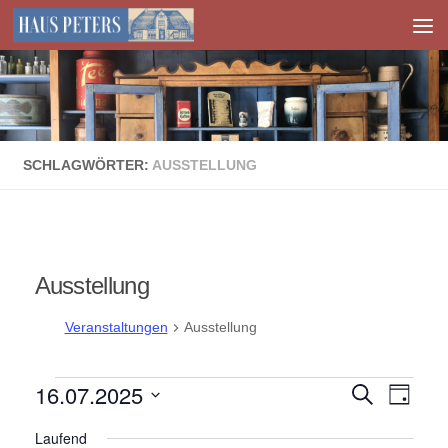
Zum Inhalt springen
SCHLAGWÖRTER:
AUSSTELLUNG
Ausstellung
Veranstaltungen
Ausstellung
Veranstaltungen
16.07.2025
V
V
Suche
Tag
für
e
e
Datum
Laufend
wählen.