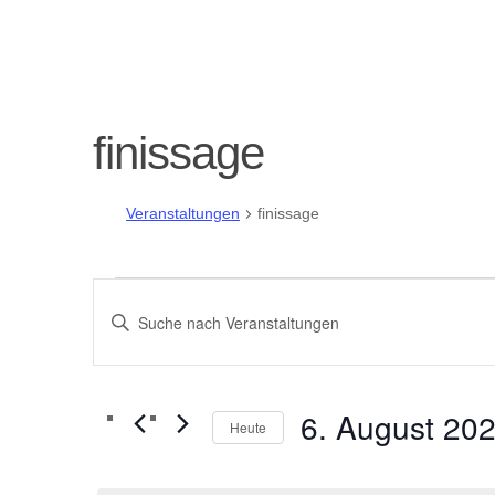
finissage
Veranstaltungen
finissage
Veranstaltungen
V
Bitte
für
e
Schlüsselwort
eingeben.
6.
r
Suche
6. August 20
Heute
nach
August
a
Datum
Veranstaltungen
wählen.