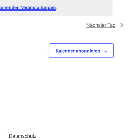
s
tehenden Veranstaltungen
.
t
Nächster Tag
a
l
Kalender abonnieren
t
u
n
g
A
n
s
Datenschutz