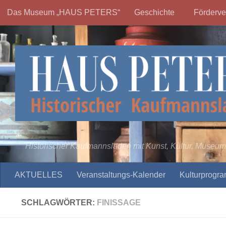
Das Museum „HAUS PETERS“
Geschichte
Förderve
Zum Inhalt springen
Historischer Kaufmannsladen mit Kunst, Kultur, Museum
AKTUELLES
Veranstaltungs-Kalender
Kulturprogr
SCHLAGWÖRTER:
FINISSAGE