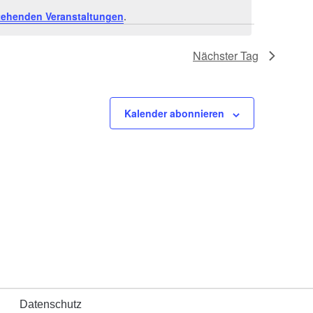
s
tehenden Veranstaltungen
.
t
Nächster Tag
a
l
Kalender abonnieren
t
u
n
g
A
n
s
Datenschutz