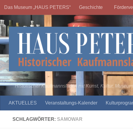
Das Museum „HAUS PETERS“
Geschichte
Förderve
Zum Inhalt springen
Historischer Kaufmannsladen mit Kunst, Kultur, Museum
AKTUELLES
Veranstaltungs-Kalender
Kulturprogr
SCHLAGWÖRTER:
SAMOWAR