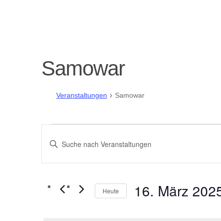
Samowar
Veranstaltungen
Samowar
Veranstaltungen
V
Bitte
für
e
Schlüsselwort
eingeben.
16.
r
Suche
16. März 202
Heute
nach
März
a
Datum
Veranstaltungen
wählen.