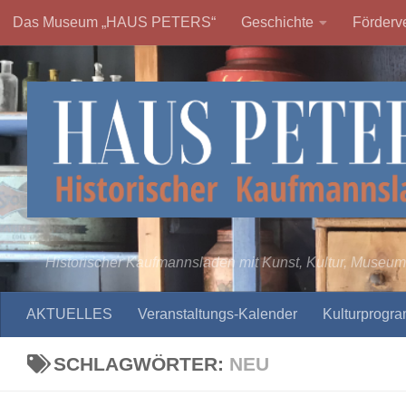
Das Museum „HAUS PETERS“
Geschichte
Förderve
Zum Inhalt springen
Historischer Kaufmannsladen mit Kunst, Kultur, Museum
AKTUELLES
Veranstaltungs-Kalender
Kulturprogr
SCHLAGWÖRTER:
NEU