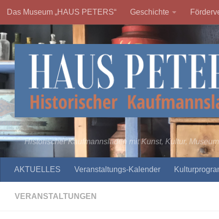
Das Museum „HAUS PETERS“
Geschichte
Förderve
Zum Inhalt springen
Historischer Kaufmannsladen mit Kunst, Kultur, Museum
AKTUELLES
Veranstaltungs-Kalender
Kulturprogr
VERANSTALTUNGEN