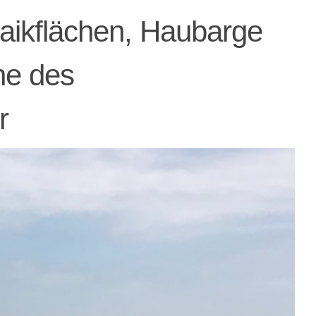
taikflächen, Haubarge
ne des
r