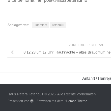
Bitte per Email an post@hauspeters.info
Schlagwörter:
Eiderstedt
Tetenbüll
VORHERIGER BEITRAG
8.12.23 um 17 Uhr: Rauhnächte – altes Brauchtum neu
Anfahrt / Henrej
Haus Peters Tetenbüll © 2026. Alle Rechte vorbehalten.
Präsentiert von
- Entworfen mit dem
Hueman-Theme