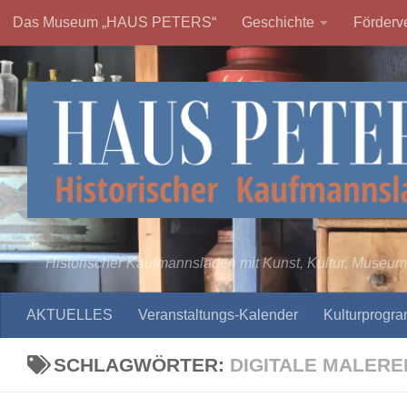
Das Museum „HAUS PETERS“
Geschichte
Förderve
Zum Inhalt springen
Historischer Kaufmannsladen mit Kunst, Kultur, Museum
AKTUELLES
Veranstaltungs-Kalender
Kulturprogr
SCHLAGWÖRTER:
DIGITALE MALERE