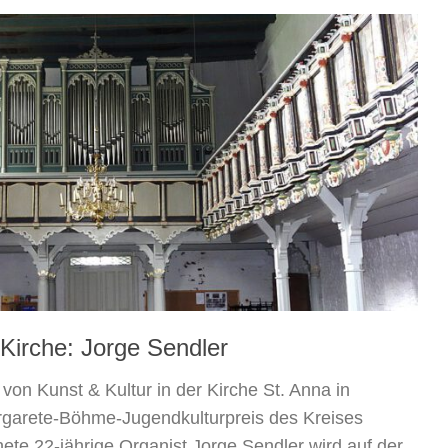
 Kirche: Jorge Sendler
on Kunst & Kultur in der Kirche St. Anna in
rgarete-Böhme-Jugendkulturpreis des Kreises
ete 22-jährige Organist Jorge Sendler wird auf der