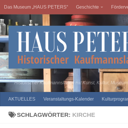
Das Museum „HAUS PETERS“
Geschichte
Förderve
Zum Inhalt springen
Historischer Kaufmannsladen mit Kunst, Kultur, Museum
AKTUELLES
Veranstaltungs-Kalender
Kulturprogr
SCHLAGWÖRTER:
KIRCHE