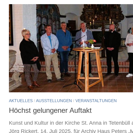
AKTUELLES
/
AUSSTELLUNGEN
/
VERANSTALTUNGEN
Höchst gelungener Auftakt
Kunst und Kultur in der Kirche St. Anna in Tetenbüll
Jörg Rickert, 14. Juli 2025, für Archiv Haus Peters 