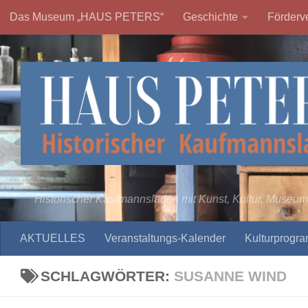
Das Museum „HAUS PETERS“
Geschichte
Förderve
Zum Inhalt springen
Historischer Kaufmannsladen mit Kunst, Kultur, Museum
AKTUELLES
Veranstaltungs-Kalender
Kulturprogr
SCHLAGWÖRTER:
SUSANNE WIND