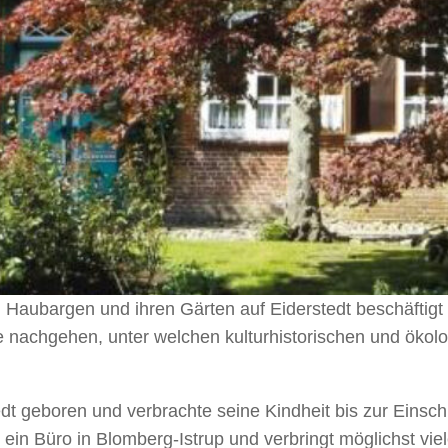
 Haubargen und ihren Gärten auf Eiderstedt beschäftigt 
ge nachgehen, unter welchen kulturhistorischen und ökol
edt geboren und verbrachte seine Kindheit bis zur Eins
 ein Büro in Blomberg-Istrup und verbringt möglichst vi