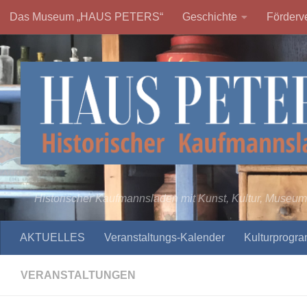
Das Museum „HAUS PETERS“
Geschichte
Förderve
Zum Inhalt springen
Historischer Kaufmannsladen mit Kunst, Kultur, Museum
AKTUELLES
Veranstaltungs-Kalender
Kulturprogr
VERANSTALTUNGEN