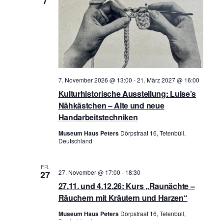
7
h
c
t
h
e
e
n
u
-
n
N
7. November 2026 @ 13:00
-
21. März 2027 @ 16:00
d
Kulturhistorische Ausstellung: Luise’s
a
A
Nähkästchen – Alte und neue
v
Handarbeitstechniken
n
i
s
Museum Haus Peters
Dörpstraat 16, Tetenbüll,
g
Deutschland
i
a
c
t
FR.
27. November @ 17:00
-
18:30
27
h
i
27.11. und 4.12.26: Kurs „Raunächte –
t
o
Räuchern mit Kräutern und Harzen“
n
e
Museum Haus Peters
Dörpstraat 16, Tetenbüll,