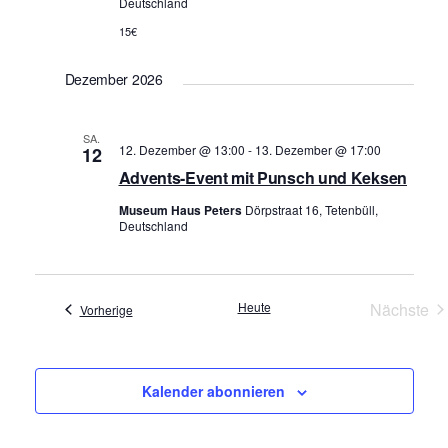
Deutschland
n
15€
,
N
Dezember 2026
a
v
SA.
12. Dezember @ 13:00
-
13. Dezember @ 17:00
12
i
Advents-Event mit Punsch und Keksen
g
Museum Haus Peters
Dörpstraat 16, Tetenbüll,
a
Deutschland
t
i
Heute
Nächste
Veranstaltungen
Vorherige
o
Verans
n
Kalender abonnieren