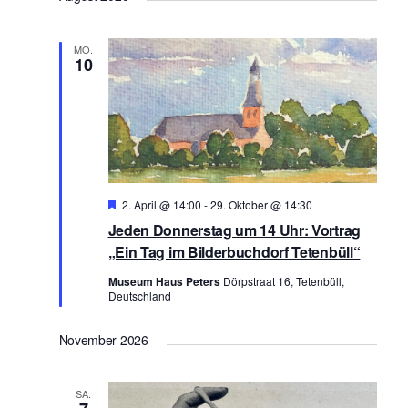
r
r
a
a
MO.
n
n
10
s
s
t
t
a
a
l
l
t
t
Hervorgehoben
2. April @ 14:00
-
29. Oktober @ 14:30
u
Jeden Donnerstag um 14 Uhr: Vortrag
u
n
„Ein Tag im Bilderbuchdorf Tetenbüll“
n
g
Museum Haus Peters
Dörpstraat 16, Tetenbüll,
g
A
Deutschland
e
n
November 2026
n
s
i
S
SA.
c
u