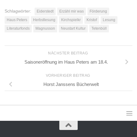
Schlagwörter:
Eiderstedt
Erzähl mir was
Förderung
Haus Peters
Herbstlesung
Kirchspielkr
Kristof
Lesung
Literaturfonds
Magnusson
Neustart Kultur
Tetenbüll
NÄCHSTER BEITRAG
Saisoneröffnung im Haus Peters am 18.4.
VORHERIGER BEITRAG
Horst Janssens Bücherwelt