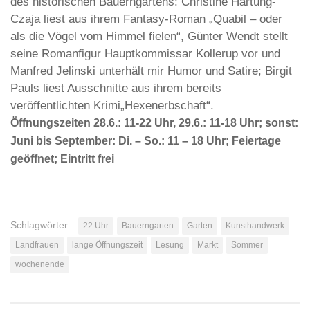
des
historischen
Bauerngartens: Christine Hartung-
Czaja liest aus ihrem Fantasy-Roman „Quabil – oder
als die Vögel vom Himmel fielen“,
Günter Wendt stellt
seine Romanfigur Hauptkommissar Kollerup vor und
Manfred Jelinski unterhält mir Humor und Satire; Birgit
Pauls liest Ausschnitte aus ihrem bereits
veröffentlichten Krimi„Hexenerbschaft“.
Öffnungszeiten 28.6.: 11-22 Uhr, 29.6.: 11-18 Uhr; sonst:
Juni bis September: Di. – So.: 11 – 18 Uhr; Feiertage
geöffnet; Eintritt frei
Schlagwörter:
22 Uhr
Bauerngarten
Garten
Kunsthandwerk
Landfrauen
lange Öffnungszeit
Lesung
Markt
Sommer
wochenende